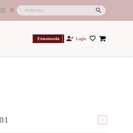

Επικοινωνία
Login
01