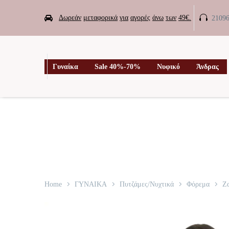


Δωρεάν
μεταφορικά
για
αγορές
άνω
των
49€.
2109

Γυναίκα
Sale 40%-70%
Νυφικό
Άνδρας
Home
ΓΥΝΑΙΚΑ
Πυτζάμες/Νυχτικά
Φόρεμα
Ζ