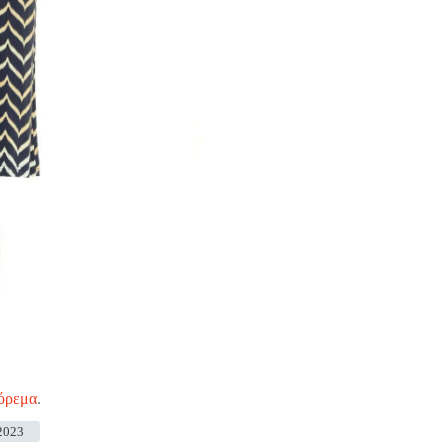
όρεμα
.
2023