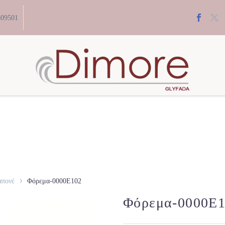
609501
απονέ
Φόρεμα-0000E102
Φόρεμα-0000E