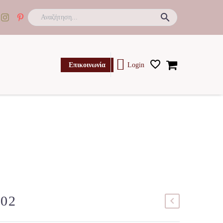

Επικοινωνία
Login
102