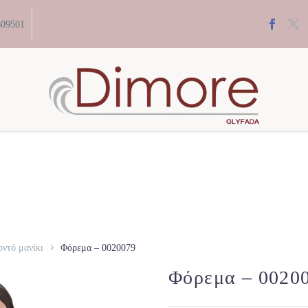
609501
ντό μανίκι
Φόρεμα – 0020079
Φόρεμα – 0020