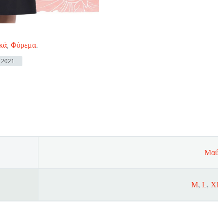
κά
,
Φόρεμα
.
 2021
Μαύ
M
,
L
,
X