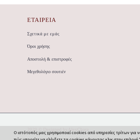
ΕΤΑΙΡΕΊΑ
Σχετικά με εμάς
Όροι χρήσης
Αποστολή & επιστροφές
Μεγεθολόγιο σουτιέν
2020 © Designed by
AlexChara
Ο ιστότοπός μας χρησιμοποιεί cookies από υπηρεσίες τρίτων για ν
πώς μπορείτε να ελέγξετε τα cookies κάνοντας κλικ στην επιλογή 