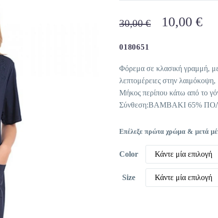
Original
Η
10,00
€
30,00
€
price
τρ
was:
τι
0180651
30,00 €.
είν
Φόρεμα σε κλασική γραμμή, με 
10
λεπτομέρειες στην λαιμόκοψη,
Μήκος περίπου κάτω από το γό
Σύνθεση:ΒΑΜΒΑΚΙ 65% ΠΟ
Επέλεξε πρώτα χρώμα & μετά μέγε
Color
Κάντε μία επιλογή
Size
Κάντε μία επιλογή