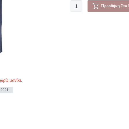
Φόρεμα
Προσθήκη Στο 
-
0180651
ποσότητα
ωρίς μανίκι
.
 2021