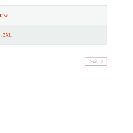
πλε
L
,
2XL
Next