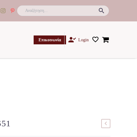

Επικοινωνία
Login
651