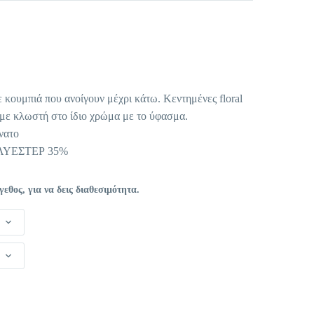
έχουσα
μή
αι:
κουμπιά που ανοίγουν μέχρι κάτω. Κεντημένες floral
,00 €.
 με κλωστή στο ίδιο χρώμα με το ύφασμα.
νατο
ΛΥΕΣΤΕΡ 35%
θος, για να δεις διαθεσιμότητα.