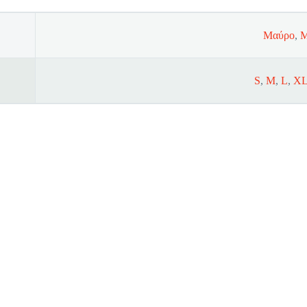
Μαύρο
,
Μ
S
,
M
,
L
,
X