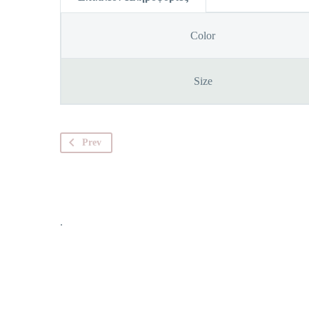
Color
Size
Prev
.