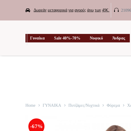


Δωρεάν
μεταφορικά
για
αγορές
άνω
των
49€.
2109

Γυναίκα
Sale 40%-70%
Νυφικό
Άνδρας
Home
ΓΥΝΑΙΚΑ
Πυτζάμες/Νυχτικά
Φόρεμα
Χω
-67%