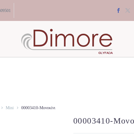
609501
Mini
00003410-Μονοκίνι
00003410-Μονο