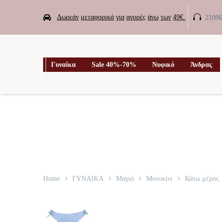


Δωρεάν
μεταφορικά
για
αγορές
άνω
των
49€.
2109

Γυναίκα
Sale 40%-70%
Νυφικό
Άνδρας
Home
ΓΥΝΑΙΚΑ
Μαγιό
Μονοκίνι
Κάτω μέρος