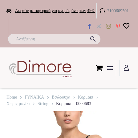


Δωρεάν
μεταφορικά
για
αγορές
άνω
των
49€.
2109609501

Home
ΓΥΝΑΙΚΑ
Εσώρουχα
Κορμάκι
Χωρίς μανίκι
String
Κορμάκι – 0000683