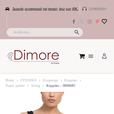


Δωρεάν
μεταφορικά
για
αγορές
άνω
των
49€.
2109609501

Home
ΓΥΝΑΙΚΑ
Εσώρουχα
Κορμάκι
Χωρίς μανίκι
String
Κορμάκι – 0000685