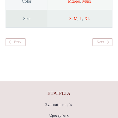
Color
Μαύρο
,
Μπεζ
Size
S
,
M
,
L
,
XL
Prev
Next
.
ΕΤΑΙΡΕΊΑ
Σχετικά με εμάς
Όροι χρήσης