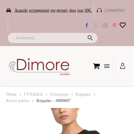


Δωρεάν
μεταφορικά
για
αγορές
άνω
των
49€.
2109609501

Home
ΓΥΝΑΙΚΑ
Εσώρουχα
Κορμάκι
Κοντό μανίκι
Κορμάκι – 0000687