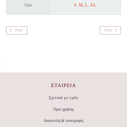
Size
S
,
M
,
L
,
XL
Prev
Next
.
ΕΤΑΙΡΕΊΑ
Σχετικά με εμάς
Όροι χρήσης
Αποστολή & επιστροφές