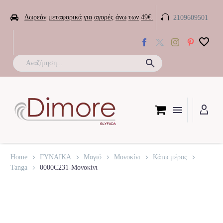


Δωρεάν
μεταφορικά
για
αγορές
άνω
των
49€.
2109609501

Home
ΓΥΝΑΙΚΑ
Μαγιό
Μονοκίνι
Κάτω μέρος
Tanga
0000C231-Μονοκίνι