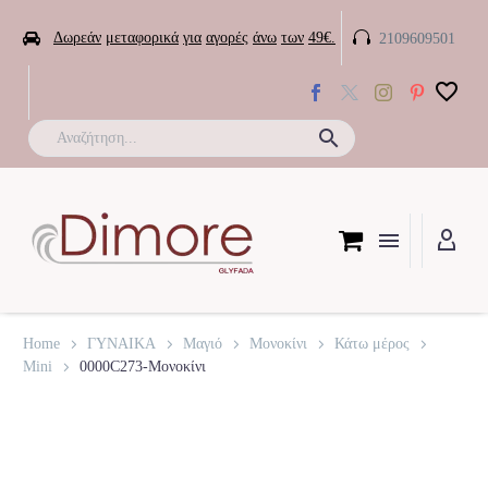


Δωρεάν
μεταφορικά
για
αγορές
άνω
των
49€.
2109609501

Home
ΓΥΝΑΙΚΑ
Μαγιό
Μονοκίνι
Κάτω μέρος
Mini
0000C273-Μονοκίνι