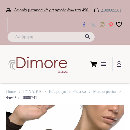


Δωρεάν
μεταφορικά
για
αγορές
άνω
των
49€.
2109609501

Home
ΓΥΝΑΙΚΑ
Εσώρουχα
Φανέλα
Μακρύ μανίκι
Φανέλα – 0080741