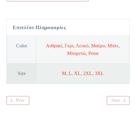
Επιπλέον Πληροφορίες
Color
Ανθρακί
,
Γκρι
,
Λευκό
,
Μαύρο
,
Μπλε
,
Μπορντώ
,
Ρουα
Size
M
,
L
,
XL
,
2XL
,
3XL
Prev
Next
.