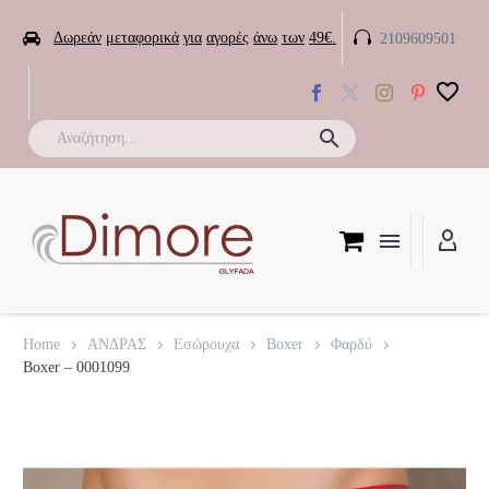


Δωρεάν
μεταφορικά
για
αγορές
άνω
των
49€.
2109609501

Home
ΑΝΔΡΑΣ
Εσώρουχα
Boxer
Φαρδύ
Boxer – 0001099