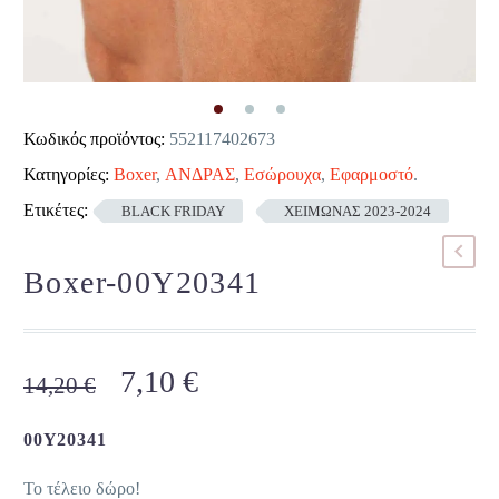
Κωδικός προϊόντος:
552117402673
Κατηγορίες:
Boxer
,
ΑΝΔΡΑΣ
,
Εσώρουχα
,
Εφαρμοστό
.
Ετικέτες:
BLACK FRIDAY
ΧΕΙΜΩΝΑΣ 2023-2024
Boxer-00Y20341
Original
Η
7,10
€
14,20
€
price
τρέχουσα
was:
τιμή
00Y20341
14,20 €.
είναι:
Το τέλειο δώρο!