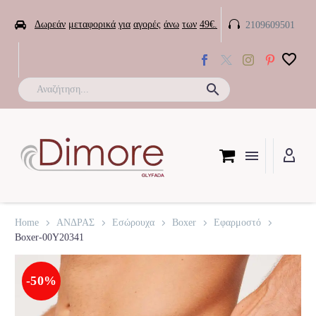


Δωρεάν
μεταφορικά
για
αγορές
άνω
των
49€.
2109609501

Home
ΑΝΔΡΑΣ
Εσώρουχα
Boxer
Εφαρμοστό
Boxer-00Y20341
-50%