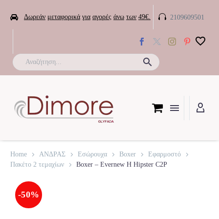


Δωρεάν
μεταφορικά
για
αγορές
άνω
των
49€.
2109609501

Home
ΑΝΔΡΑΣ
Εσώρουχα
Boxer
Εφαρμοστό
Πακέτο 2 τεμαχίων
Boxer – Evernew H Hipster C2P
-50%