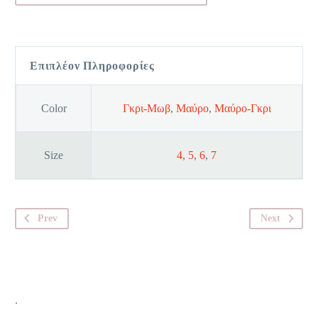
Hipster
C2P
ποσότητα
Επιπλέον Πληροφορίες
Color
Γκρι-Μωβ
,
Μαύρο
,
Μαύρο-Γκρι
Size
4
,
5
,
6
,
7
Prev
Next
.