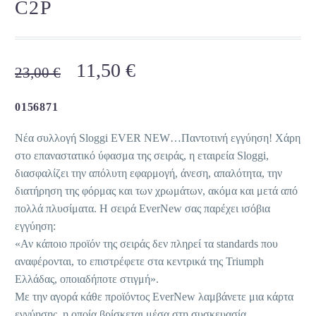
C2P
Original
Η
11,50
€
23,00
€
price
τρέχουσα
was:
τιμή
0156871
23,00 €.
είναι:
Νέα συλλογή Sloggi EVER NEW…Παντοτινή εγγύηση! Χάρη
11,50 €.
στο επαναστατικό ύφασμα της σειράς, η εταιρεία Sloggi,
διασφαλίζει την απόλυτη εφαρμογή, άνεση, απαλότητα, την
διατήρηση της φόρμας και των χρωμάτων, ακόμα και μετά από
πολλά πλυσίματα. Η σειρά EverNew σας παρέχει ισόβια
εγγύηση:
«Αν κάποιο προϊόν της σειράς δεν πληρεί τα standards που
αναφέρονται, το επιστρέφετε στα κεντρικά της Triumph
Ελλάδας, οποιαδήποτε στιγμή».
Με την αγορά κάθε προϊόντος EverNew λαμβάνετε μια κάρτα
εγγύησης, η οποία βρίσκεται μέσα στη συσκευασία.