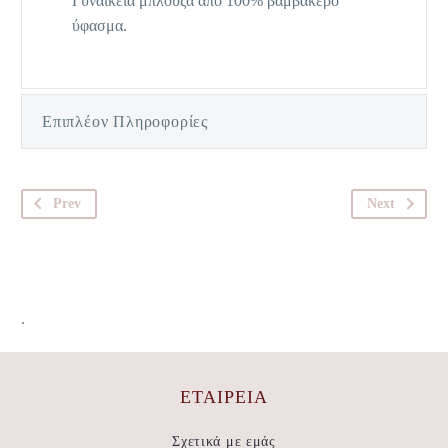
Γυναικεία μπλούζα από 100% βαμβακερό
ύφασμα.
Επιπλέον Πληροφορίες
Prev
Next
.
ΕΤΑΙΡΕΊΑ
Σχετικά με εμάς