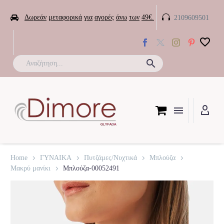


Δωρεάν
μεταφορικά
για
αγορές
άνω
των
49€.
2109609501

Home
ΓΥΝΑΙΚΑ
Πυτζάμες/Νυχτικά
Μπλούζα
Μακρύ μανίκι
Μπλούζα-00052491