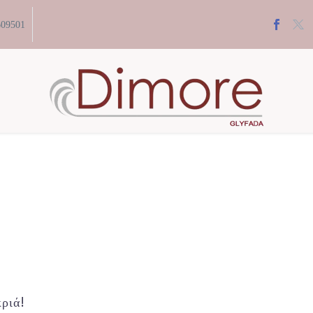
609501
ριά!