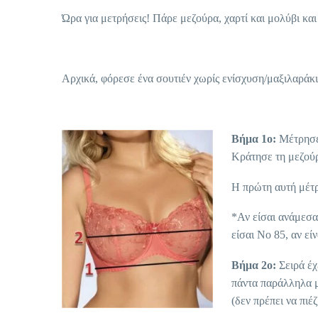
Ώρα για μετρήσεις! Πάρε μεζούρα, χαρτί και μολύβι κα
Αρχικά, φόρεσε ένα σουτιέν χωρίς ενίσχυση/μαξιλαράκι
Βήμα 1ο:
Μέτρησε 
Κράτησε τη μεζούρ
Η πρώτη αυτή μέτρη
*Αν είσαι ανάμεσα 
είσαι Νο 85, αν είν
Βήμα 2ο:
Σειρά έχ
πάντα παράλληλα με
(δεν πρέπει να πιέ