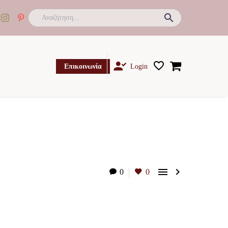

Επικοινωνία
Login


0
0