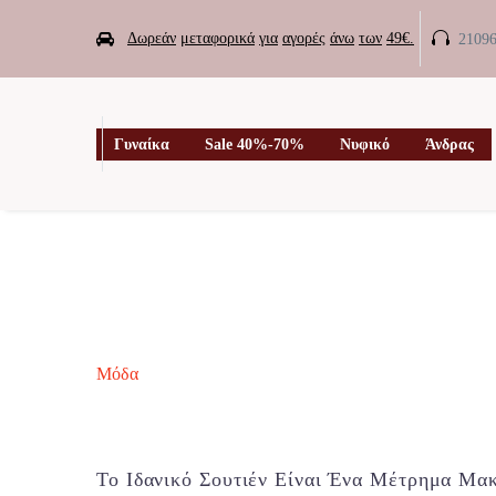


Δωρεάν
μεταφορικά
για
αγορές
άνω
των
49€.
2109

Γυναίκα
Sale 40%-70%
Νυφικό
Άνδρας
Μόδα
Το Ιδανικό Σουτιέν Είναι Ένα Μέτρημα Μακ