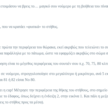
ι ετοιμάσου να βρεις το… μαγικό σου νούμερο με τη βοήθεια του πίνα
, που να κρατάει «φυσικά» το στήθος.
πρώτα την περιφέρεια του θώρακα, εκεί ακριβώς που τελειώνει το σουτ
α παράλληλα με το πάτωμα, ώστε να εφαρμόζει ακριβώς στο σώμα σου 
ση είναι το μέγεθος περιφέρειας του σουτιέν σου π.χ. 70, 75, 80 κλπ
σε νούμερο, στρογγυλοποίησε στο μεγαλύτερο ή μικρότερο, ανά 5 εκατ
αι 81 ή 82 είσαι Νο 80.
ει η cup! Μέτρησε την περιφέρεια της θήκης του στήθους, στο σημείο 
 το έδαφος, όπως δείχνει η ένδειξη 2, στην εικόνα 1. Και πάλι η μεζ
ζεις το στήθος προς τα μέσα).