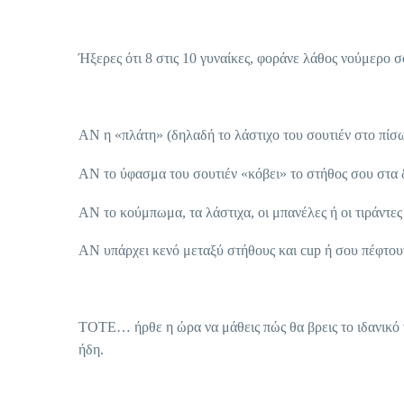
Ήξερες ότι 8 στις 10 γυναίκες, φοράνε λάθος νούμερο σ
ΑΝ η «πλάτη» (δηλαδή το λάστιχο του σουτιέν στο πίσω
ΑΝ το ύφασμα του σουτιέν «κόβει» το στήθος σου στα δ
AN το κούμπωμα, τα λάστιχα, οι μπανέλες ή οι τιράντ
ΑΝ υπάρχει κενό μεταξύ στήθους και cup ή σου πέφτου
ΤΟΤΕ… ήρθε η ώρα να μάθεις πώς θα βρεις το ιδανικό 
ήδη.