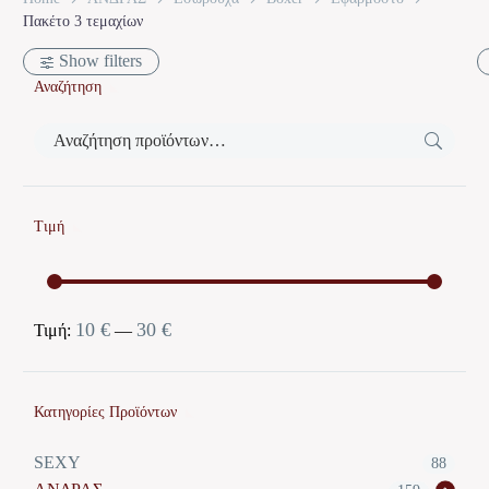
Πακέτο 3 τεμαχίων
Show filters
Αναζήτηση
Τιμή
10 €
30 €
Ελάχιστη
Μέγιστη
Τιμή:
—
τιμή
τιμή
Κατηγορίες Προϊόντων
SEXY
88