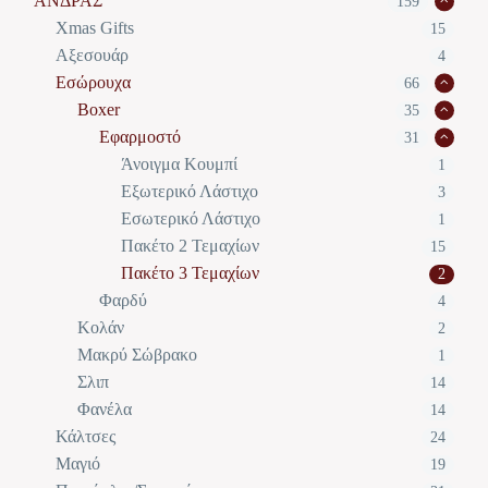
ΑΝΔΡΑΣ
159
Xmas Gifts
15
Αξεσουάρ
4
Εσώρουχα
66
Boxer
35
Εφαρμοστό
31
Άνοιγμα Κουμπί
1
Εξωτερικό Λάστιχο
3
Εσωτερικό Λάστιχο
1
Πακέτο 2 Τεμαχίων
15
Πακέτο 3 Τεμαχίων
2
Φαρδύ
4
Κολάν
2
Μακρύ Σώβρακο
1
Σλιπ
14
Φανέλα
14
Κάλτσες
24
Μαγιό
19