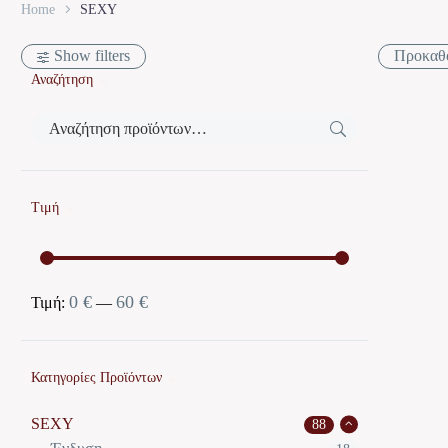
Home
SEXY
Show filters
Προκαθο
Αναζήτηση
Τιμή
0 €
60 €
Ελάχιστη
Μέγιστη
Τιμή:
—
τιμή
τιμή
Κατηγορίες Προϊόντων
SEXY
88