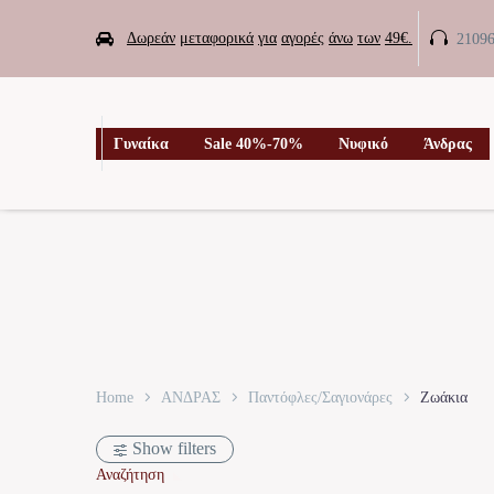


Δωρεάν
μεταφορικά
για
αγορές
άνω
των
49€.
2109

Γυναίκα
Sale 40%-70%
Νυφικό
Άνδρας
Home
ΑΝΔΡΑΣ
Παντόφλες/Σαγιονάρες
Ζωάκια
Show filters
Αναζήτηση