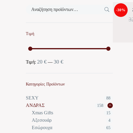
-30%
3
Τιμή
20 €
30 €
Ελάχιστη
Μέγιστη
Τιμή:
—
τιμή
τιμή
Κατηγορίες Προϊόντων
SEXY
88
ΑΝΔΡΑΣ
158
Xmas Gifts
15
Αξεσουάρ
4
Εσώρουχα
65