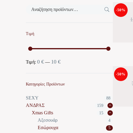
-50%
Τιμή
0 €
10 €
Ελάχιστη
Μέγιστη
Τιμή:
—
τιμή
τιμή
-50%
Κατηγορίες Προϊόντων
SEXY
88
ΑΝΔΡΑΣ
159
Xmas Gifts
15
Αξεσουάρ
4
Εσώρουχα
5