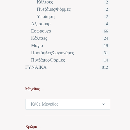
Κάλτσες
2
Πυτζάμες/Φόρμες
2
Υπόδηση
2
Αξεσουάρ
4
Εσώρουχα
66
Κάλτσες
24
Μαγιό
19
Παντόφλες/Σαγιονάρες
31
Πυτζάμες/Φόρμες
14
ΓΥΝΑΙΚΑ
812
Μέγεθος
Κάθε Μέγεθος
Χρώμα