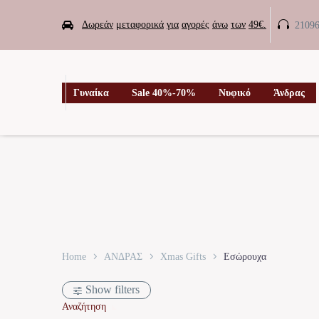


Δωρεάν
μεταφορικά
για
αγορές
άνω
των
49€.
2109

Γυναίκα
Sale 40%-70%
Νυφικό
Άνδρας
Home
ΑΝΔΡΑΣ
Xmas Gifts
Εσώρουχα
Show filters
Αναζήτηση