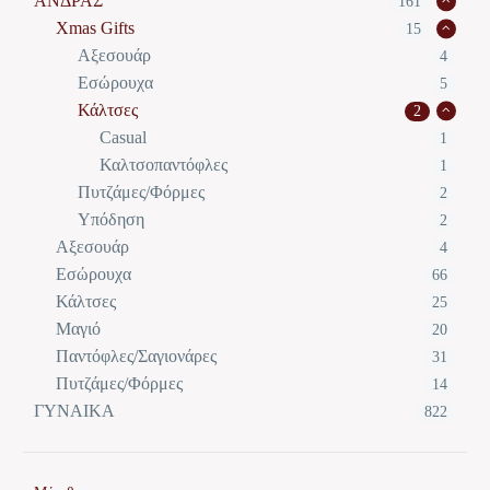
ΑΝΔΡΑΣ
161
Xmas Gifts
15
Αξεσουάρ
4
Εσώρουχα
5
Κάλτσες
2
Casual
1
Καλτσοπαντόφλες
1
Πυτζάμες/Φόρμες
2
Υπόδηση
2
Αξεσουάρ
4
Εσώρουχα
66
Κάλτσες
25
Μαγιό
20
Παντόφλες/Σαγιονάρες
31
Πυτζάμες/Φόρμες
14
ΓΥΝΑΙΚΑ
822