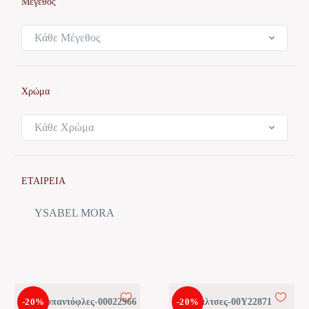
Μέγεθος
Κάθε Μέγεθος
Χρώμα
Κάθε Χρώμα
ΕΤΑΙΡΕΙΑ
YSABEL MORA
Καλτσοπαντόφλες-00022966
-20%
-20%
Κάλτσες-00Y22871