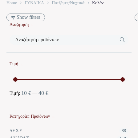
Home
ΓΥΝΑΙΚΑ
Πυτζάμες/Νυχτικά
Κολάν
Show filters
Αναζήτηση
Τιμή
10 €
40 €
Ελάχιστη
Μέγιστη
Τιμή:
—
τιμή
τιμή
Κατηγορίες Προϊόντων
SEXY
88