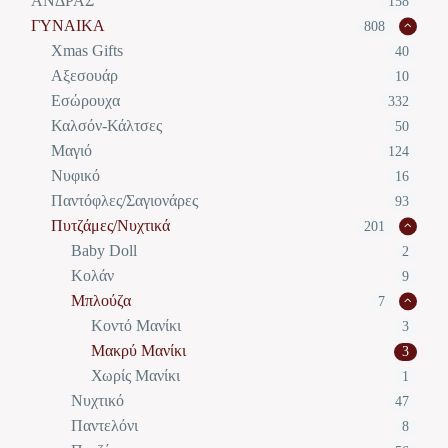
ΑΝΔΡΑΣ
158
ΓΥΝΑΙΚΑ
808
Xmas Gifts
40
Αξεσουάρ
10
Εσώρουχα
332
Καλσόν-Κάλτσες
50
Μαγιό
124
Νυφικό
16
Παντόφλες/Σαγιονάρες
93
Πυτζάμες/Νυχτικά
201
Baby Doll
2
Κολάν
9
Μπλούζα
7
Κοντό Μανίκι
3
Μακρύ Μανίκι
3
Χωρίς Μανίκι
1
Νυχτικό
47
Παντελόνι
8