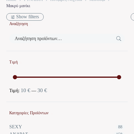
Μακρύ μανίκι
Show filters
Αναζήτηση
Τιμή
10 €
30 €
Ελάχιστη
Μέγιστη
Τιμή:
—
τιμή
τιμή
Κατηγορίες Προϊόντων
SEXY
88