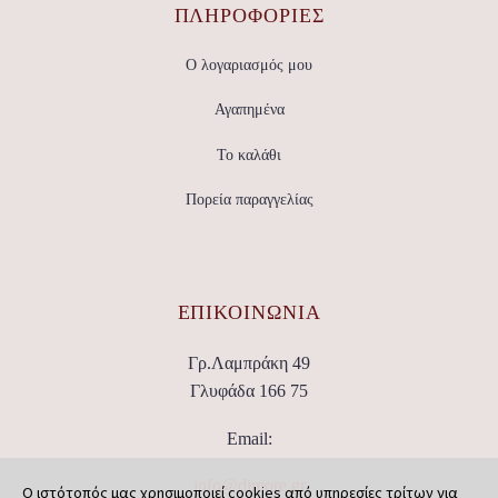
ΠΛΗΡΟΦΟΡΙΕΣ
Ο λογαριασμός μου
Αγαπημένα
Το καλάθι
Πορεία παραγγελίας
ΕΠΙΚΟΙΝΩΝΊΑ
Γρ.Λαμπράκη 49
Γλυφάδα 166 75
Email:
info@dimore.gr
Ο ιστότοπός μας χρησιμοποιεί cookies από υπηρεσίες τρίτων για