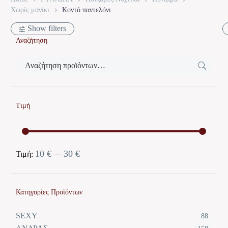
Χωρίς μανίκι
Κοντό παντελόνι
Show filters
Αναζήτηση
Τιμή
10 €
30 €
Ελάχιστη
Μέγιστη
Τιμή:
—
τιμή
τιμή
Κατηγορίες Προϊόντων
SEXY
88