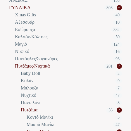
ΑΝΔΡΑΣ
158
ΓΥΝΑΙΚΑ
808
Xmas Gifts
40
Αξεσουάρ
10
Εσώρουχα
332
Καλσόν-Κάλτσες
50
Μαγιό
124
Νυφικό
16
Παντόφλες/Σαγιονάρες
93
Πυτζάμες/Νυχτικά
201
Baby Doll
2
Κολάν
9
Μπλούζα
7
Νυχτικό
47
Παντελόνι
8
Πυτζάμα
56
Κοντό Μανίκι
5
Μακρύ Μανίκι
47