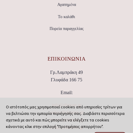
Αγαπημένα
Το καλάθι
Πορεία παραγγελίας
ΕΠΙΚΟΙΝΩΝΊΑ
Γρ.Λαμπράκη 49
Γλυφάδα 166 75
Email:
info@dimore.gr
Ο ιστότοπός μας χρησιμοποιεί cookies από υπηρεσίες τρίτων για
orders@dimore.gr
να βελτιώσει την εμπειρία περιήγησής σας. Διαβάστε περισσότερα
σχετικά με αυτό και πώς μπορείτε να ελέγξετε τα cookies
returns@dimore.gr
κάνοντας κλικ στην επιλογή "Προτιμήσεις απορρήτου".
collab@dimore.gr