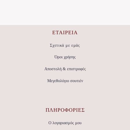
έχει
13,08 €.
πολλαπλές
παραλλαγές.
Οι
επιλογές
μπορούν
να
ΕΤΑΙΡΕΊΑ
επιλεγούν
στη
σελίδα
Σχετικά με εμάς
του
προϊόντος
Όροι χρήσης
Αποστολή & επιστροφές
Μεγεθολόγιο σουτιέν
ΠΛΗΡΟΦΟΡΙΕΣ
Ο λογαριασμός μου