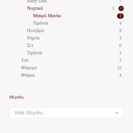
Baby Doll
7
Νυχτικό
5
Μακρύ Μανίκι
1
Τιράντα
4
Πυτζάμα
9
Ρόμπα
3
Σετ
6
Τιράντα
2
Τοπ
2
Φόρεμα
23
Φόρμα
4
Μέγεθος
Κάθε Μέγεθος