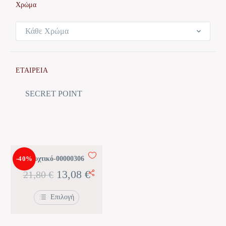
Χρώμα
Κάθε Χρώμα
ΕΤΑΙΡΕΙΑ
SECRET POINT
-40%
Νυχτικό-00000306
Original
Η
13,08
€
21,80
€
price
τρέχουσα
Επιλογή
was:
τιμή
Αυτό
το
21,80 €.
είναι:
προϊόν