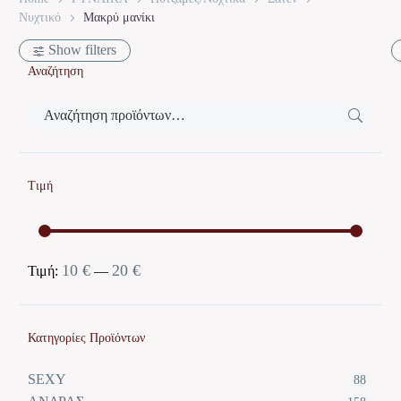
Νυχτικό
Μακρύ μανίκι
Show filters
Αναζήτηση
Τιμή
10 €
20 €
Ελάχιστη
Μέγιστη
Τιμή:
—
τιμή
τιμή
Κατηγορίες Προϊόντων
SEXY
88