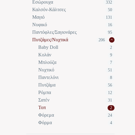
Εσώρουχα
332
Καλσόν-Κάλτσες
50
Μαγιό
131
Νυφικό
16
Παντόφλες/Σαγιονάρες
95
Πυτζάμες/Νυχτικά
206
Baby Doll
2
Κολάν
9
Μπλούζα
7
Νυχτικό
51
Παντελόνι
8
Πυτζάμα
56
Ρόμπα
12
Σατέν
31
Τοπ
2
Φόρεμα
24
Φόρμα
4