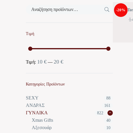
-20%
Το
1
Τιμή
10 €
20 €
Ελάχιστη
Μέγιστη
Τιμή:
—
τιμή
τιμή
Κατηγορίες Προϊόντων
SEXY
88
ΑΝΔΡΑΣ
161
ΓΥΝΑΙΚΑ
822
Xmas Gifts
40
Αξεσουάρ
10