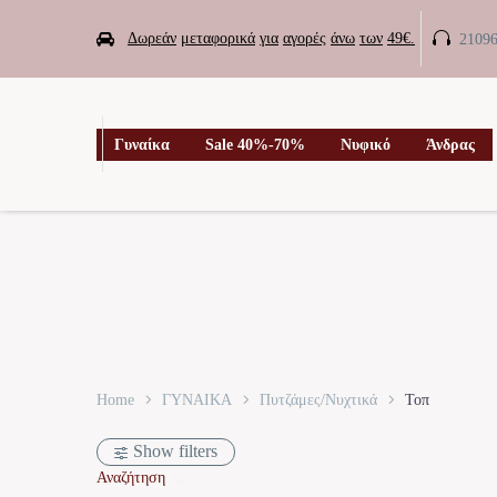


Δωρεάν
μεταφορικά
για
αγορές
άνω
των
49€.
2109

Γυναίκα
Sale 40%-70%
Νυφικό
Άνδρας
Home
ΓΥΝΑΙΚΑ
Πυτζάμες/Νυχτικά
Τοπ
Show filters
Αναζήτηση