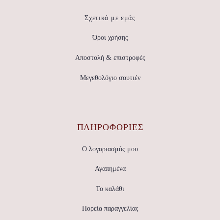
επιλεγούν
επιλεγούν
στη
στη
σελίδα
σελίδα
Σχετικά με εμάς
του
του
προϊόντος
προϊόντος
Όροι χρήσης
Αποστολή & επιστροφές
Μεγεθολόγιο σουτιέν
ΠΛΗΡΟΦΟΡΙΕΣ
Ο λογαριασμός μου
Αγαπημένα
Το καλάθι
Πορεία παραγγελίας