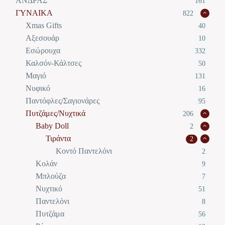
ΑΝΔΡΑΣ
161
ΓΥΝΑΙΚΑ
822
Xmas Gifts
40
Αξεσουάρ
10
Εσώρουχα
332
Καλσόν-Κάλτσες
50
Μαγιό
131
Νυφικό
16
Παντόφλες/Σαγιονάρες
95
Πυτζάμες/Νυχτικά
206
Baby Doll
2
Τιράντα
2
Κοντό Παντελόνι
2
Κολάν
9
Μπλούζα
7
Νυχτικό
51
Παντελόνι
8
Πυτζάμα
56