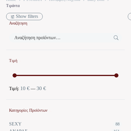
Τιράντα
Show filters
Αναζήτηση
Τιμή
10 €
30 €
Ελάχιστη
Μέγιστη
Τιμή:
—
τιμή
τιμή
Κατηγορίες Προϊόντων
SEXY
88