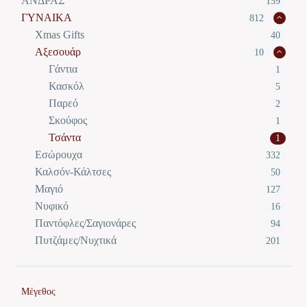
ΑΝΔΡΑΣ
159
ΓΥΝΑΙΚΑ
812
Xmas Gifts
40
Αξεσουάρ
10
Γάντια
1
Κασκόλ
5
Παρεό
2
Σκούφος
1
Τσάντα
1
Εσώρουχα
332
Καλσόν-Κάλτσες
50
Μαγιό
127
Νυφικό
16
Παντόφλες/Σαγιονάρες
94
Πυτζάμες/Νυχτικά
201
Μέγεθος