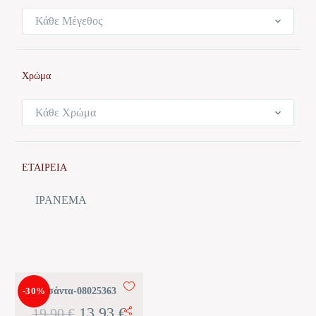
Κάθε Μέγεθος
Χρώμα
Κάθε Χρώμα
ΕΤΑΙΡΕΙΑ
IPANEMA
-30%
Τσάντα-08025363
Original
Η
13,93
€
19,90
€