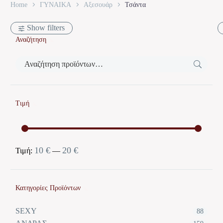
Home
ΓΥΝΑΙΚΑ
Αξεσουάρ
Τσάντα
Show filters
Αναζήτηση
Τιμή
10 €
20 €
Ελάχιστη
Μέγιστη
Τιμή:
—
τιμή
τιμή
Κατηγορίες Προϊόντων
SEXY
88