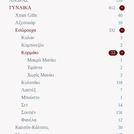
ΑΝΔΡΑΣ
159
ΓΥΝΑΙΚΑ
812
Xmas Gifts
40
Αξεσουάρ
10
Εσώρουχα
332
Κολαν
3
Κομπινεζόν
2
Κορμάκι
12
Μακρύ Μανίκι
1
Τιράντα
2
Χωρίς Μανίκι
2
Κυλοτάκι
118
Λαστέξ
7
Μπούστο
1
Σετ
14
Σουτιέν
156
Φανέλα
12
Καλσόν-Κάλτσες
50