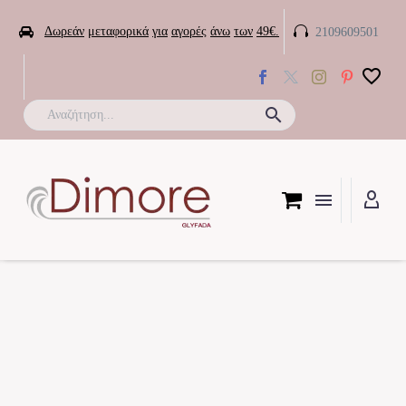


Δωρεάν
μεταφορικά
για
αγορές
άνω
των
49€.
2109609501
