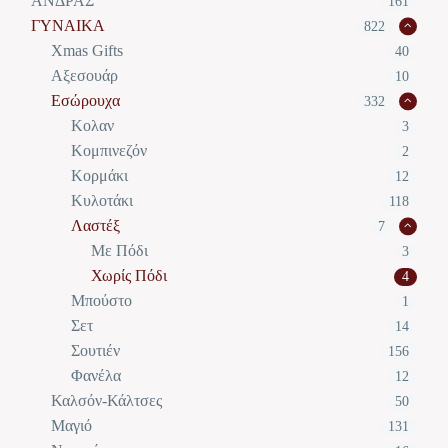
ΑΝΔΡΑΣ
161
ΓΥΝΑΙΚΑ
822
Xmas Gifts
40
Αξεσουάρ
10
Εσώρουχα
332
Κολαν
3
Κομπινεζόν
2
Κορμάκι
12
Κυλοτάκι
118
Λαστέξ
7
Με Πόδι
3
Χωρίς Πόδι
4
Μπούστο
1
Σετ
14
Σουτιέν
156
Φανέλα
12
Καλσόν-Κάλτσες
50
Μαγιό
131