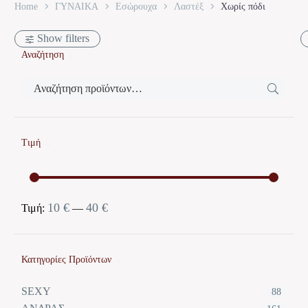
Home
ΓΥΝΑΙΚΑ
Εσώρουχα
Λαστέξ
Χωρίς πόδι
Show filters
Αναζήτηση
Τιμή
10 €
40 €
Ελάχιστη
Μέγιστη
Τιμή:
—
τιμή
τιμή
Κατηγορίες Προϊόντων
SEXY
88