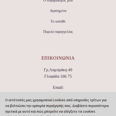
Ο λογαριασμός μου
Αγαπημένα
Το καλάθι
Πορεία παραγγελίας
ΕΠΙΚΟΙΝΩΝΊΑ
Γρ.Λαμπράκη 49
Γλυφάδα 166 75
Email:
info@dimore.gr
Ο ιστότοπός μας χρησιμοποιεί cookies από υπηρεσίες τρίτων για
orders@dimore.gr
να βελτιώσει την εμπειρία περιήγησής σας. Διαβάστε περισσότερα
σχετικά με αυτό και πώς μπορείτε να ελέγξετε τα cookies
returns@dimore.gr