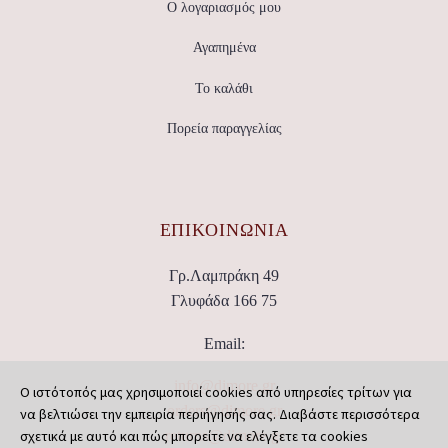
Ο λογαριασμός μου
Αγαπημένα
Το καλάθι
Πορεία παραγγελίας
ΕΠΙΚΟΙΝΩΝΊΑ
Γρ.Λαμπράκη 49
Γλυφάδα 166 75
Email:
info@dimore.gr
Ο ιστότοπός μας χρησιμοποιεί cookies από υπηρεσίες τρίτων για
orders@dimore.gr
να βελτιώσει την εμπειρία περιήγησής σας. Διαβάστε περισσότερα
σχετικά με αυτό και πώς μπορείτε να ελέγξετε τα cookies
returns@dimore.gr