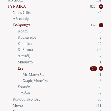
ΑΝΔΡΑΣ
161
ΓΥΝΑΙΚΑ
822
Xmas Gifts
40
Αξεσουάρ
10
Εσώρουχα
332
Κολαν
3
Κομπινεζόν
2
Κορμάκι
12
Κυλοτάκι
118
Λαστέξ
7
Μπούστο
1
Σετ
14
Με Μπανέλα
11
Χωρίς Μπανέλα
3
Σουτιέν
156
Φανέλα
12
Καλσόν-Κάλτσες
50
Μαγιό
131