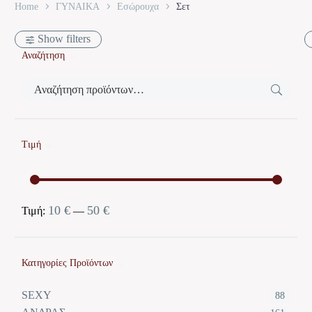
Home
ΓΥΝΑΙΚΑ
Εσώρουχα
Σετ
Show filters
Αναζήτηση
Τιμή
10 €
50 €
Ελάχιστη
Μέγιστη
Τιμή:
—
τιμή
τιμή
Κατηγορίες Προϊόντων
SEXY
88