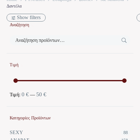
Δαντέλα
Show filters
Αναζήτηση
Τιμή
0 €
50 €
Ελάχιστη
Μέγιστη
Τιμή:
—
τιμή
τιμή
Κατηγορίες Προϊόντων
SEXY
88