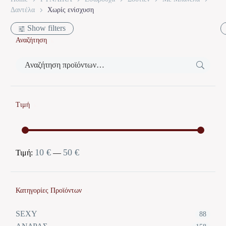
Δαντέλα
Χωρίς ενίσχυση
Show filters
Αναζήτηση
Τιμή
10 €
50 €
Ελάχιστη
Μέγιστη
Τιμή:
—
τιμή
τιμή
Κατηγορίες Προϊόντων
SEXY
88