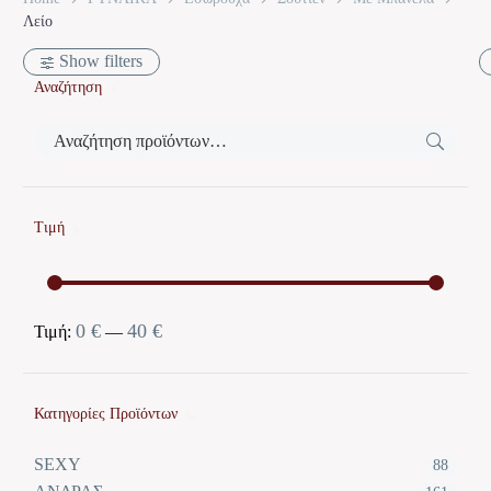
Λείο
Show filters
Αναζήτηση
Τιμή
0 €
40 €
Ελάχιστη
Μέγιστη
Τιμή:
—
τιμή
τιμή
Κατηγορίες Προϊόντων
SEXY
88