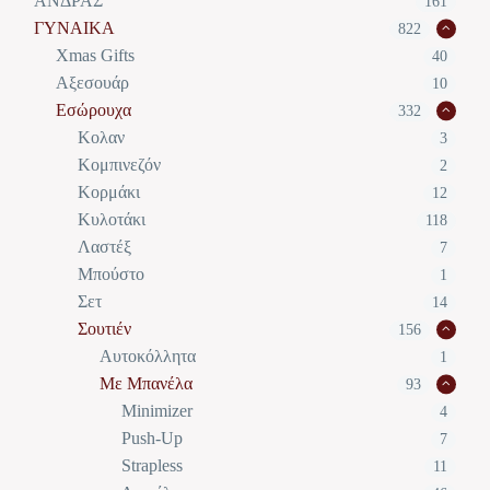
ΑΝΔΡΑΣ
161
ΓΥΝΑΙΚΑ
822
Xmas Gifts
40
Αξεσουάρ
10
Εσώρουχα
332
Κολαν
3
Κομπινεζόν
2
Κορμάκι
12
Κυλοτάκι
118
Λαστέξ
7
Μπούστο
1
Σετ
14
Σουτιέν
156
Αυτοκόλλητα
1
Με Μπανέλα
93
Minimizer
4
Push-Up
7
Strapless
11