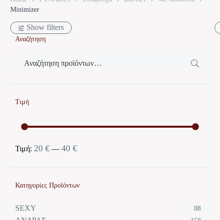
Minimizer
Show filters
Αναζήτηση
Τιμή
20 €
40 €
Ελάχιστη
Μέγιστη
Τιμή:
—
τιμή
τιμή
Κατηγορίες Προϊόντων
SEXY
88