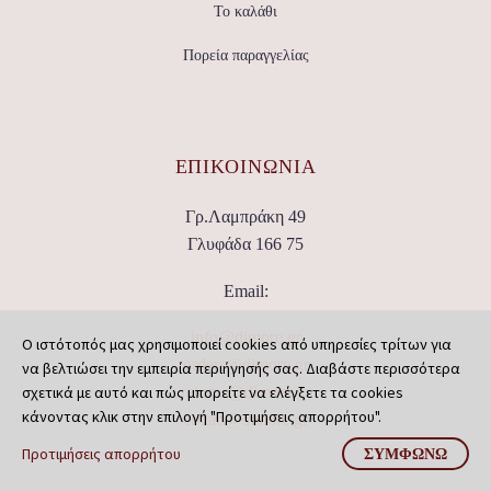
Το καλάθι
Πορεία παραγγελίας
ΕΠΙΚΟΙΝΩΝΊΑ
Γρ.Λαμπράκη 49
Γλυφάδα 166 75
Email:
info@dimore.gr
Ο ιστότοπός μας χρησιμοποιεί cookies από υπηρεσίες τρίτων για
orders@dimore.gr
να βελτιώσει την εμπειρία περιήγησής σας. Διαβάστε περισσότερα
σχετικά με αυτό και πώς μπορείτε να ελέγξετε τα cookies
returns@dimore.gr
κάνοντας κλικ στην επιλογή "Προτιμήσεις απορρήτου".
collab@dimore.gr
Προτιμήσεις απορρήτου
ΣΥΜΦΩΝΏ