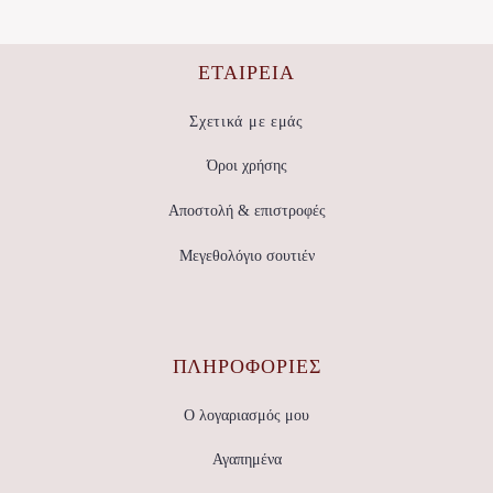
επιλογές
Οι
μπορούν
επιλογές
να
μπορούν
επιλεγούν
να
ΕΤΑΙΡΕΊΑ
στη
επιλεγούν
σελίδα
στη
του
σελίδα
Σχετικά με εμάς
προϊόντος
του
προϊόντος
Όροι χρήσης
Αποστολή & επιστροφές
Μεγεθολόγιο σουτιέν
ΠΛΗΡΟΦΟΡΙΕΣ
Ο λογαριασμός μου
Αγαπημένα