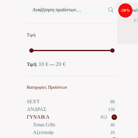
-20%
Σουτιέ
1
Τιμή
10 €
20 €
Ελάχιστη
Μέγιστη
Τιμή:
—
τιμή
τιμή
Κατηγορίες Προϊόντων
SEXY
88
ΑΝΔΡΑΣ
159
ΓΥΝΑΙΚΑ
812
Xmas Gifts
40
Αξεσουάρ
10