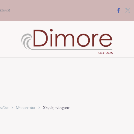
609501
ανέλα
Μπουστάκι
Χωρίς ενίσχυση