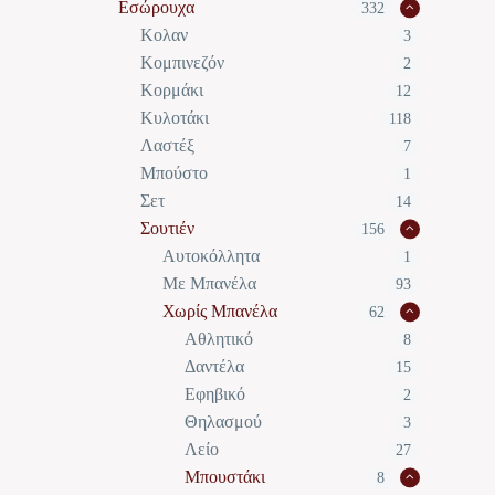
Εσώρουχα
332
Κολαν
3
Κομπινεζόν
2
Κορμάκι
12
Κυλοτάκι
118
Λαστέξ
7
Μπούστο
1
Σετ
14
Σουτιέν
156
Αυτοκόλλητα
1
Με Μπανέλα
93
Χωρίς Μπανέλα
62
Αθλητικό
8
Δαντέλα
15
Εφηβικό
2
Θηλασμού
3
Λείο
27
Μπουστάκι
8