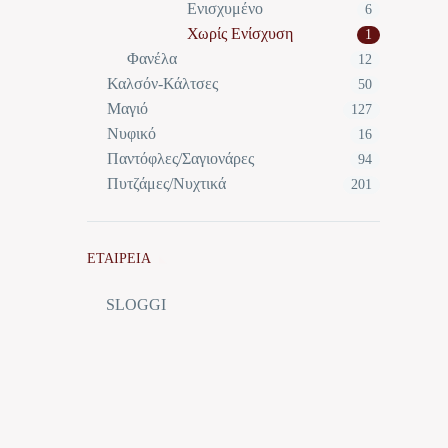
Ενισχυμένο
6
Χωρίς Ενίσχυση
1
Φανέλα
12
Καλσόν-Κάλτσες
50
Μαγιό
127
Νυφικό
16
Παντόφλες/Σαγιονάρες
94
Πυτζάμες/Νυχτικά
201
ΕΤΑΙΡΕΙΑ
SLOGGI