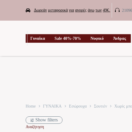


Δωρεάν
μεταφορικά
για
αγορές
άνω
των
49€.
2109

Γυναίκα
Sale 40%-70%
Νυφικό
Άνδρας
Home
ΓΥΝΑΙΚΑ
Εσώρουχα
Σουτιέν
Χωρίς μπ
Show filters
Αναζήτηση