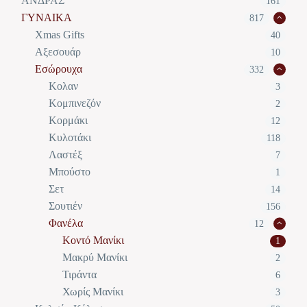
ΑΝΔΡΑΣ
161
ΓΥΝΑΙΚΑ
817
Xmas Gifts
40
Αξεσουάρ
10
Εσώρουχα
332
Κολαν
3
Κομπινεζόν
2
Κορμάκι
12
Κυλοτάκι
118
Λαστέξ
7
Μπούστο
1
Σετ
14
Σουτιέν
156
Φανέλα
12
Κοντό Μανίκι
1
Μακρύ Μανίκι
2
Τιράντα
6
Χωρίς Μανίκι
3