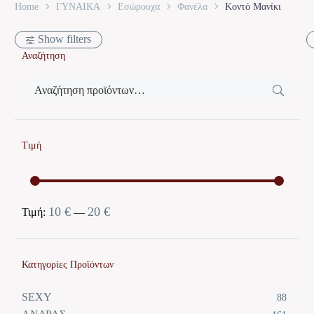
Home
ΓΥΝΑΙΚΑ
Εσώρουχα
Φανέλα
Κοντό Μανίκι
Show filters
Αναζήτηση
Τιμή
10 €
20 €
Ελάχιστη
Μέγιστη
Τιμή:
—
τιμή
τιμή
Κατηγορίες Προϊόντων
SEXY
88