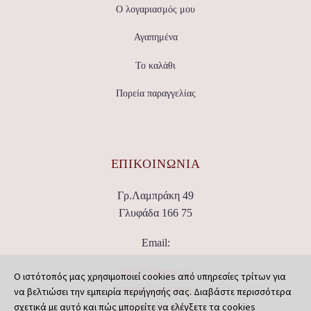
Ο λογαριασμός μου
Αγαπημένα
Το καλάθι
Πορεία παραγγελίας
ΕΠΙΚΟΙΝΩΝΊΑ
Γρ.Λαμπράκη 49
Γλυφάδα 166 75
Email:
info@dimore.gr
Ο ιστότοπός μας χρησιμοποιεί cookies από υπηρεσίες τρίτων για
orders@dimore.gr
να βελτιώσει την εμπειρία περιήγησής σας. Διαβάστε περισσότερα
σχετικά με αυτό και πώς μπορείτε να ελέγξετε τα cookies
returns@dimore.gr