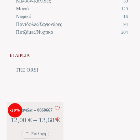
Καλσόν-Κάλτσες
50
Μαγιό
129
Νυφικό
16
Παντόφλες/Σαγιονάρες
94
Πυτζάμες/Νυχτικά
204
ΕΤΑΙΡΕΙΑ
TRE ORSI
-20%
Φανέλα – 0060667
Price
12,00
€
–
13,68
€
range:
Επιλογή