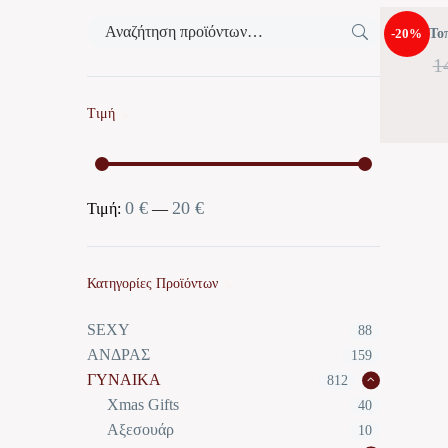
-20%
Το
1
Τιμή
0 €
20 €
Ελάχιστη
Μέγιστη
Τιμή:
—
τιμή
τιμή
Κατηγορίες Προϊόντων
SEXY
88
ΑΝΔΡΑΣ
159
ΓΥΝΑΙΚΑ
812
Xmas Gifts
40
Αξεσουάρ
10