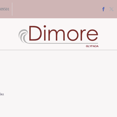
609501
ίκι