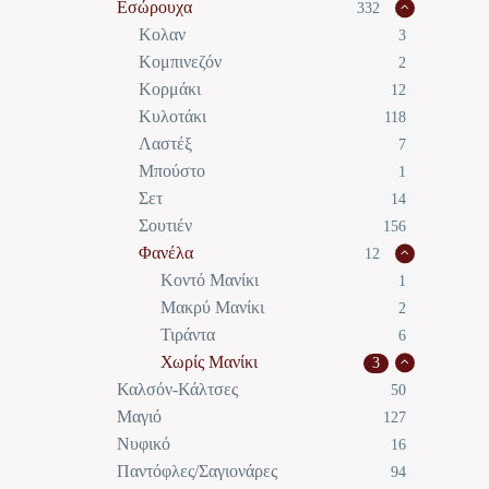
Εσώρουχα
332
Κολαν
3
Κομπινεζόν
2
Κορμάκι
12
Κυλοτάκι
118
Λαστέξ
7
Μπούστο
1
Σετ
14
Σουτιέν
156
Φανέλα
12
Κοντό Μανίκι
1
Μακρύ Μανίκι
2
Τιράντα
6
Χωρίς Μανίκι
3
Καλσόν-Κάλτσες
50
Μαγιό
127
Νυφικό
16
Παντόφλες/Σαγιονάρες
94