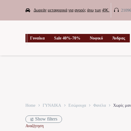


Δωρεάν
μεταφορικά
για
αγορές
άνω
των
49€.
2109

Γυναίκα
Sale 40%-70%
Νυφικό
Άνδρας
Home
ΓΥΝΑΙΚΑ
Εσώρουχα
Φανέλα
Χωρίς μαν
Show filters
Αναζήτηση