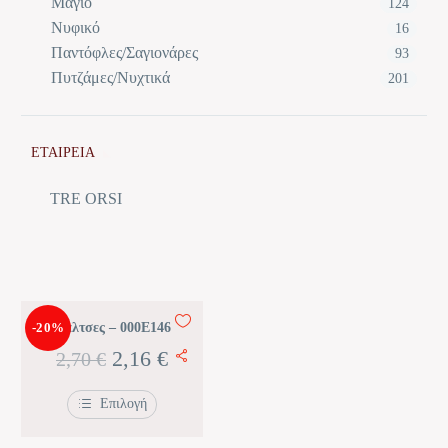
Μαγιό
124
Νυφικό
16
Παντόφλες/Σαγιονάρες
93
Πυτζάμες/Νυχτικά
201
ΕΤΑΙΡΕΙΑ
TRE ORSI
-20%
Κάλτσες – 000E146
Original
Η
2,16
€
2,70
€
price
τρέχουσα
Επιλογή
was:
τιμή
Αυτό
το