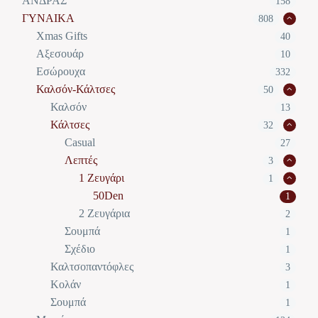
ΑΝΔΡΑΣ
158
ΓΥΝΑΙΚΑ
808
Xmas Gifts
40
Αξεσουάρ
10
Εσώρουχα
332
Καλσόν-Κάλτσες
50
Καλσόν
13
Κάλτσες
32
Casual
27
Λεπτές
3
1 Ζευγάρι
1
50Den
1
2 Ζευγάρια
2
Σουμπά
1
Σχέδιο
1
Καλτσοπαντόφλες
3
Κολάν
1
Σουμπά
1