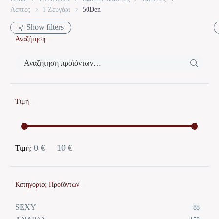
Λεπτές
1 Ζευγάρι
50Den
Show filters
Αναζήτηση
Τιμή
0 €
10 €
Ελάχιστη
Μέγιστη
Τιμή:
—
τιμή
τιμή
Κατηγορίες Προϊόντων
SEXY
88