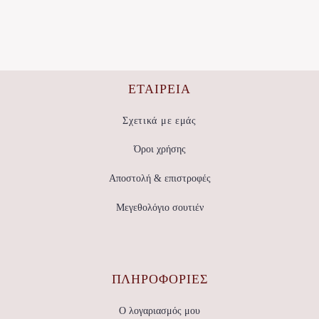
2,70 €.
είναι:
προϊόν
έχει
2,16 €.
πολλαπλές
παραλλαγές.
Οι
επιλογές
μπορούν
να
ΕΤΑΙΡΕΊΑ
επιλεγούν
στη
σελίδα
Σχετικά με εμάς
του
προϊόντος
Όροι χρήσης
Αποστολή & επιστροφές
Μεγεθολόγιο σουτιέν
ΠΛΗΡΟΦΟΡΙΕΣ
Ο λογαριασμός μου