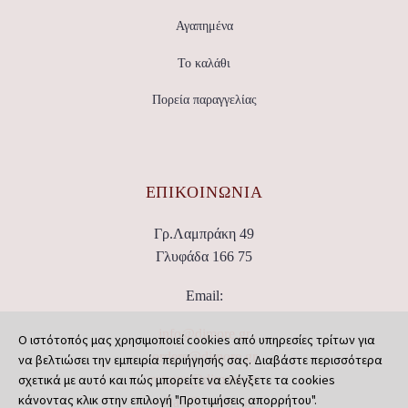
Αγαπημένα
Το καλάθι
Πορεία παραγγελίας
ΕΠΙΚΟΙΝΩΝΊΑ
Γρ.Λαμπράκη 49
Γλυφάδα 166 75
Email:
info@dimore.gr
Ο ιστότοπός μας χρησιμοποιεί cookies από υπηρεσίες τρίτων για
orders@dimore.gr
να βελτιώσει την εμπειρία περιήγησής σας. Διαβάστε περισσότερα
σχετικά με αυτό και πώς μπορείτε να ελέγξετε τα cookies
returns@dimore.gr
κάνοντας κλικ στην επιλογή "Προτιμήσεις απορρήτου".
collab@dimore.gr