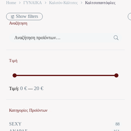
Home
ΓΥΝΑΙΚΑ
Καλσόν-Κάλτσες
Καλτσοπαντόφλες
Show filters
Αναζήτηση
Τιμή
0 €
20 €
Ελάχιστη
Μέγιστη
Τιμή:
—
τιμή
τιμή
Κατηγορίες Προϊόντων
SEXY
88