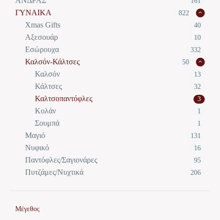
ΑΝΔΡΑΣ
161
ΓΥΝΑΙΚΑ
822
Xmas Gifts
40
Αξεσουάρ
10
Εσώρουχα
332
Καλσόν-Κάλτσες
50
Καλσόν
13
Κάλτσες
32
Καλτσοπαντόφλες
3
Κολάν
1
Σουμπά
1
Μαγιό
131
Νυφικό
16
Παντόφλες/Σαγιονάρες
95
Πυτζάμες/Νυχτικά
206
Μέγεθος