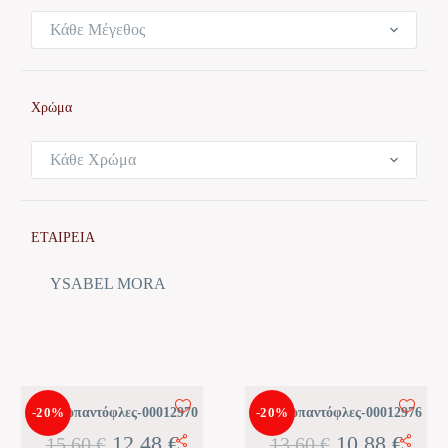
Κάθε Μέγεθος
Χρώμα
Κάθε Χρώμα
ΕΤΑΙΡΕΙΑ
YSABEL MORA
Καλτσοπαντόφλες-00012970
-20%
Καλτσοπαντόφλες-00012976
-20%
Original
Η
Original
Η
12,48
€
10,88
€
15,60
€
13,60
€