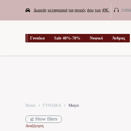


Δωρεάν
μεταφορικά
για
αγορές
άνω
των
49€.
2109

Γυναίκα
Sale 40%-70%
Νυφικό
Άνδρας
Home
ΓΥΝΑΙΚΑ
Μαγιό
Show filters
Αναζήτηση