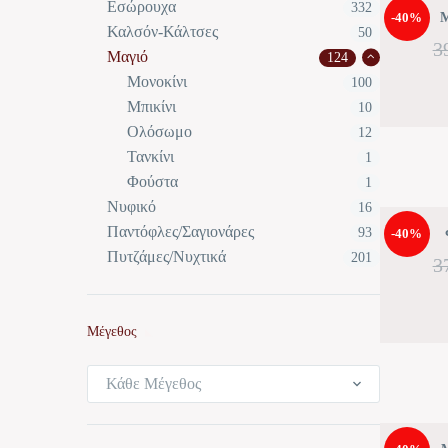
Εσώρουχα
332
-40%
Μ
Καλσόν-Κάλτσες
50
3
Μαγιό
124
Μονοκίνι
100
Μπικίνι
10
Ολόσωμο
12
Τανκίνι
1
Φούστα
1
Νυφικό
16
Παντόφλες/Σαγιονάρες
93
-40%
Πυτζάμες/Νυχτικά
201
3
Μέγεθος
Κάθε Μέγεθος