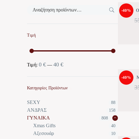
-40%
Ο
5
Τιμή
0 €
40 €
Ελάχιστη
Μέγιστη
Τιμή:
—
τιμή
τιμή
-40%
Μ
3
Κατηγορίες Προϊόντων
SEXY
88
ΑΝΔΡΑΣ
158
ΓΥΝΑΙΚΑ
808
Xmas Gifts
40
Αξεσουάρ
10