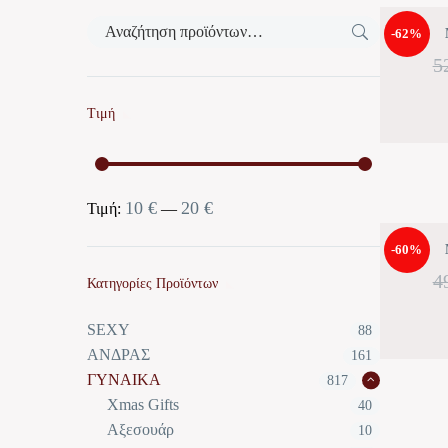
-62%
5
Τιμή
10 €
20 €
Ελάχιστη
Μέγιστη
Τιμή:
—
τιμή
τιμή
-60%
4
Κατηγορίες Προϊόντων
SEXY
88
ΑΝΔΡΑΣ
161
ΓΥΝΑΙΚΑ
817
Xmas Gifts
40
Αξεσουάρ
10