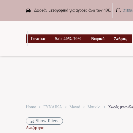


Δωρεάν
μεταφορικά
για
αγορές
άνω
των
49€.
2109

Γυναίκα
Sale 40%-70%
Νυφικό
Άνδρας
Home
ΓΥΝΑΙΚΑ
Μαγιό
Μπικίνι
Χωρίς μπανέλ
Show filters
Αναζήτηση