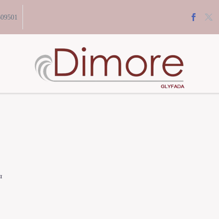
609501
α