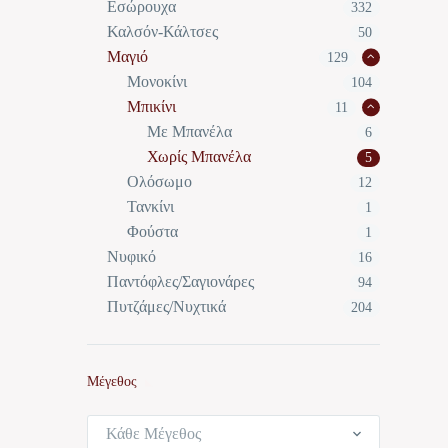
Εσώρουχα
332
Καλσόν-Κάλτσες
50
Μαγιό
129
Μονοκίνι
104
Μπικίνι
11
Με Μπανέλα
6
Χωρίς Μπανέλα
5
Ολόσωμο
12
Τανκίνι
1
Φούστα
1
Νυφικό
16
Παντόφλες/Σαγιονάρες
94
Πυτζάμες/Νυχτικά
204
Μέγεθος
Κάθε Μέγεθος