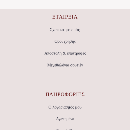
Οι
Οι
επιλογές
επιλογές
μπορούν
μπορούν
να
να
ΕΤΑΙΡΕΊΑ
επιλεγούν
επιλεγούν
στη
στη
σελίδα
σελίδα
Σχετικά με εμάς
του
του
προϊόντος
προϊόντος
Όροι χρήσης
Αποστολή & επιστροφές
Μεγεθολόγιο σουτιέν
ΠΛΗΡΟΦΟΡΙΕΣ
Ο λογαριασμός μου
Αγαπημένα