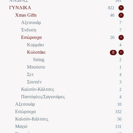
ΑΝΔΡΑΣ
161
ΓΥΝΑΙΚΑ
822
Xmas Gifts
40
Αξεσουάρ
7
Ένδυση
7
Εσώρουχα
20
Κορμάκι
4
Κυλοτάκι
8
String
2
Μπούστο
1
Σετ
4
Σουτιέν
3
Καλσόν-Κάλτσες
2
Παντόφλες/Σαγιονάρες
4
Αξεσουάρ
10
Εσώρουχα
332
Καλσόν-Κάλτσες
50
Μαγιό
131