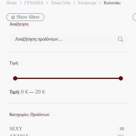
Home
ΓΥΝΑΙΚΑ
Xmas Gifts
Εσώρουχα
Κυλοτάκι
Show filters
Αναζήτηση
Τιμή
0 €
20 €
Ελάχιστη
Μέγιστη
Τιμή:
—
τιμή
τιμή
Κατηγορίες Προϊόντων
SEXY
88