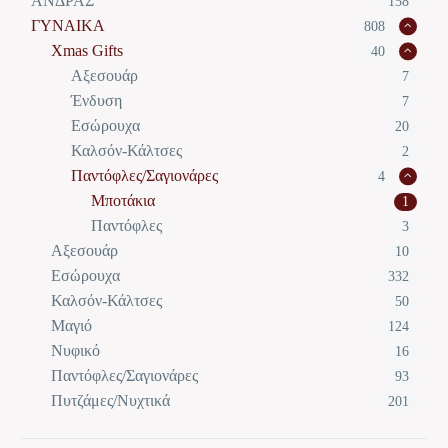
ΑΝΔΡΑΣ
158
ΓΥΝΑΙΚΑ
808
Xmas Gifts
40
Αξεσουάρ
7
Ένδυση
7
Εσώρουχα
20
Καλσόν-Κάλτσες
2
Παντόφλες/Σαγιονάρες
4
Μποτάκια
1
Παντόφλες
3
Αξεσουάρ
10
Εσώρουχα
332
Καλσόν-Κάλτσες
50
Μαγιό
124
Νυφικό
16
Παντόφλες/Σαγιονάρες
93
Πυτζάμες/Νυχτικά
201