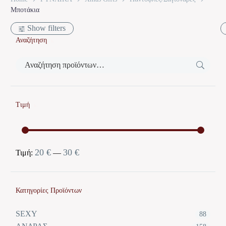
Μποτάκια
Show filters
Αναζήτηση
Τιμή
20 €
30 €
Ελάχιστη
Μέγιστη
Τιμή:
—
τιμή
τιμή
Κατηγορίες Προϊόντων
SEXY
88