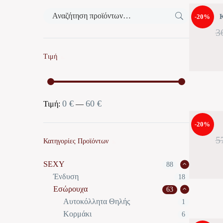
-20%
Κ
3
Τιμή
0 €
60 €
Ελάχιστη
Μέγιστη
Τιμή:
—
τιμή
τιμή
-20%
5
Κατηγορίες Προϊόντων
SEXY
88
Ένδυση
18
Εσώρουχα
63
Αυτοκόλλητα Θηλής
1
Κορμάκι
6