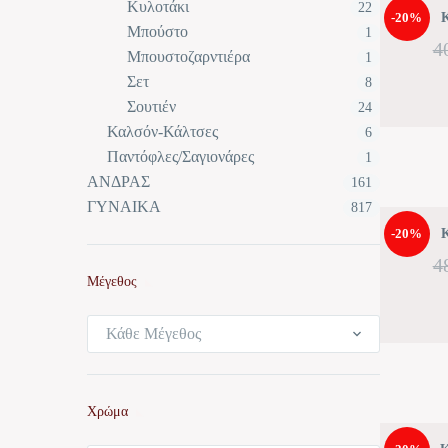
Κυλοτάκι
22
-20%
Κ
Μπούστο
1
4
Μπουστοζαρντιέρα
1
Σετ
8
Σουτιέν
24
Καλσόν-Κάλτσες
6
Παντόφλες/Σαγιονάρες
1
ΑΝΔΡΑΣ
161
ΓΥΝΑΙΚΑ
817
-20%
Κ
4
Μέγεθος
Κάθε Μέγεθος
Χρώμα