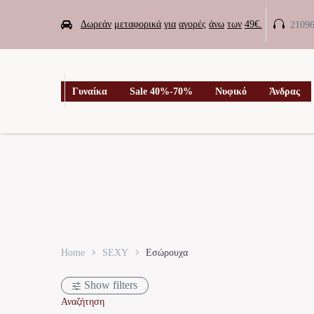


Δωρεάν
μεταφορικά
για
αγορές
άνω
των
49€.
2109

Γυναίκα
Sale 40%-70%
Νυφικό
Άνδρας
Home
SEXY
Εσώρουχα
Show filters
Αναζήτηση