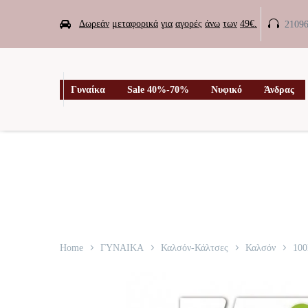


Δωρεάν
μεταφορικά
για
αγορές
άνω
των
49€.
2109

Γυναίκα
Sale 40%-70%
Νυφικό
Άνδρας
Home
ΓΥΝΑΙΚΑ
Καλσόν-Κάλτσες
Καλσόν
100