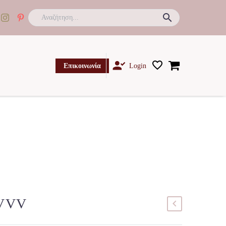

Επικοινωνία
Login
8VVV