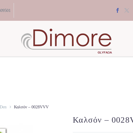
609501
Den
Καλσόν – 0028VVV
Καλσόν – 002