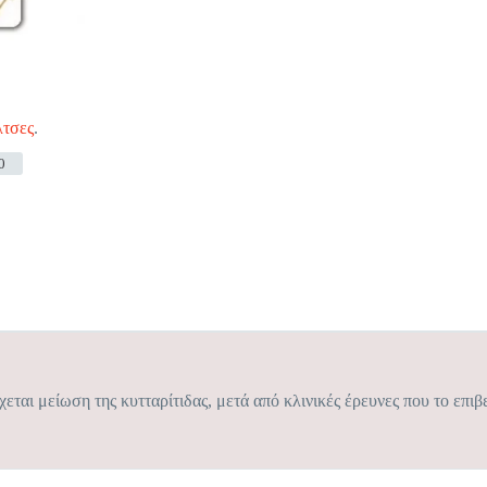
τσες
.
0
αι μείωση της κυτταρίτιδας, μετά από κλινικές έρευνες που το επι