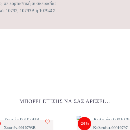
ο, σε εορταστική συσκευασία!
ικό: 10792, 10793B ή 10794C!
ΜΠΟΡΕΊ ΕΠΊΣΗΣ ΝΑ ΣΑΣ ΑΡΈΣΕΙ…
-20%
Σουτιέν-0010793B
Κυλοτάκι-00010797