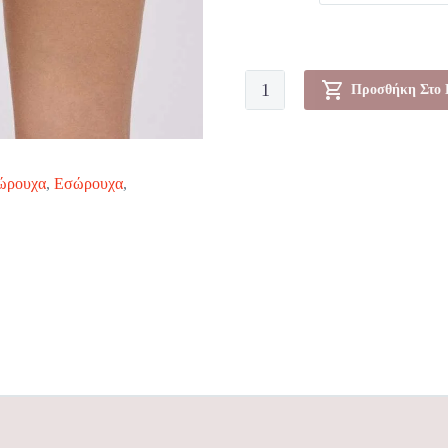
Κυλοτάκι-00010796
Προσθήκη Στο 
ποσότητα
ώρουχα
,
Εσώρουχα
,