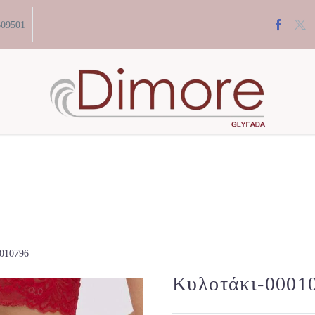
609501
0010796
Κυλοτάκι-0001