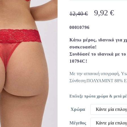
Original
Η
9,92
€
12,40
€
price
τρέ
was:
τιμ
00010796
12,40 €.
είνα
Κάτω μέρος, ιδανικό για χ
9,92
συσκευασία!
Συνδύασέ το ιδανικά με το
10794C!
Με την ισπανική υπογραφή, Ys
Σύνθεση:ΠΟΛΥΑΜΙΝΤ 88% 
Επέλεξε πρώτα χρώμα & μετά μέγε
Χρώμα
Κάντε μία επιλο
Μέγεθος
Κάντε μία επιλο