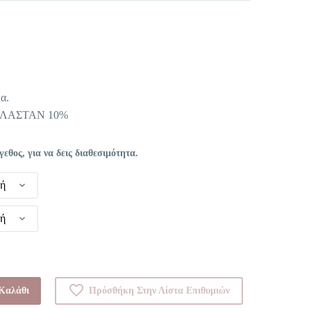
έχουσα
μή
αι:
α.
,40 €.
ΕΛΑΣΤΑΝ 10%
θος, για να δεις διαθεσιμότητα.
γή
γή
Καλάθι
Πρόσθήκη Στην Λίστα Επιθυμιών