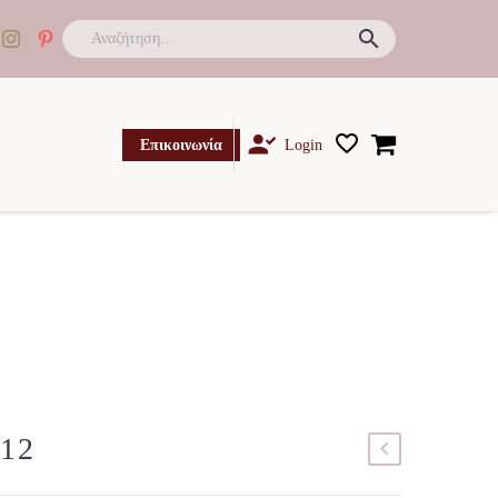

Επικοινωνία
Login
12