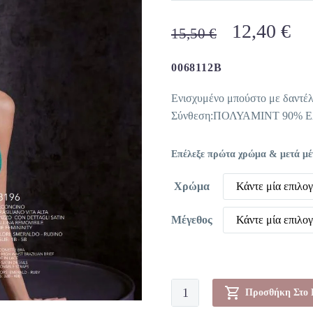
Original
Η
12,40
€
15,50
€
price
τρ
was:
τι
0068112B
15,50 €.
είν
Ενισχυμένο μπούστο με δαντέλ
12
Σύνθεση:ΠΟΛΥΑΜΙΝΤ 90% 
Επέλεξε πρώτα χρώμα & μετά μέγε
Χρώμα
Κάντε μία επιλο
Μέγεθος
Κάντε μία επιλο
Μπούστο-0068112
Προσθήκη Στο 
ποσότητα