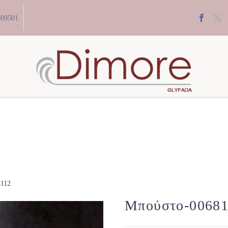
609501
112
Μπούστο-00681