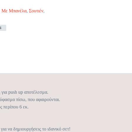
,
Με Μπανέλα
,
Σουτιέν
,
4
για push up αποτέλεσμα.
 ύφασμα πίσω, που αφαιρούνται.
 περίπου 6 εκ.
για να δημιουργήσεις το ιδανικό σετ!