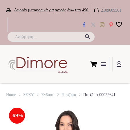


Δωρεάν
μεταφορικά
για
αγορές
άνω
των
49€.
2109609501

Home
SEXY
Ένδυση
Πυτζάμα
Πυτζάμα-00022641
-69%