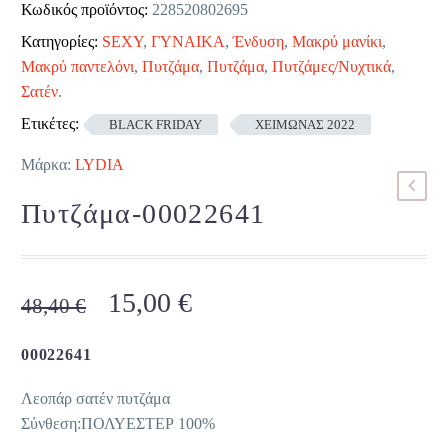
Κωδικός προϊόντος:
228520802695
Κατηγορίες:
SEXY
,
ΓΥΝΑΙΚΑ
,
Ένδυση
,
Μακρύ μανίκι
,
Μακρύ παντελόνι
,
Πυτζάμα
,
Πυτζάμα
,
Πυτζάμες/Νυχτικά
,
Σατέν
.
Ετικέτες:
BLACK FRIDAY
ΧΕΙΜΩΝΑΣ 2022
Μάρκα:
LYDIA
Πυτζάμα-00022641
Original
Η
15,00
€
48,40
€
price
τρέχουσα
was:
τιμή
00022641
48,40 €.
είναι:
Λεοπάρ σατέν πυτζάμα
15,00 €.
Σύνθεση:ΠΟΛΥΕΣΤΕΡ 100%