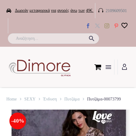


Δωρεάν
μεταφορικά
για
αγορές
άνω
των
49€.
2109609501

Home
SEXY
Ένδυση
Πυτζάμα
Πυτζάμα-00073799
-40%