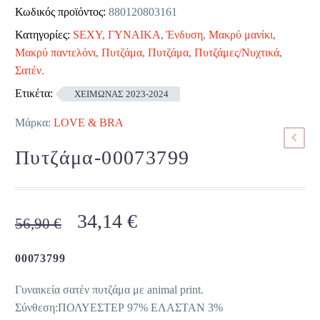
Κωδικός προϊόντος:
880120803161
Κατηγορίες:
SEXY
,
ΓΥΝΑΙΚΑ
,
Ένδυση
,
Μακρύ μανίκι
,
Μακρύ παντελόνι
,
Πυτζάμα
,
Πυτζάμα
,
Πυτζάμες/Νυχτικά
,
Σατέν
.
Ετικέτα:
ΧΕΙΜΩΝΑΣ 2023-2024
Μάρκα:
LOVE & BRA
Πυτζάμα-00073799
Original
Η
34,14
€
56,90
€
price
τρέχουσα
was:
τιμή
00073799
56,90 €.
είναι:
Γυναικεία σατέν πυτζάμα με animal print.
34,14 €.
Σύνθεση:ΠΟΛΥΕΣΤΕΡ 97% ΕΛΑΣΤΑΝ 3%